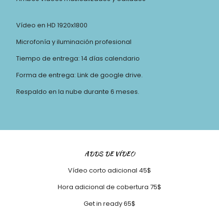
Vídeo en HD 1920x1800
Microfonía y iluminación profesional
Tiempo de entrega: 14 días calendario
Forma de entrega: Link de google drive.
Respaldo en la nube durante 6 meses.
ADDS DE VÍDEO
Vídeo corto adicional 45$
Hora adicional de cobertura 75$
Get in ready 65$